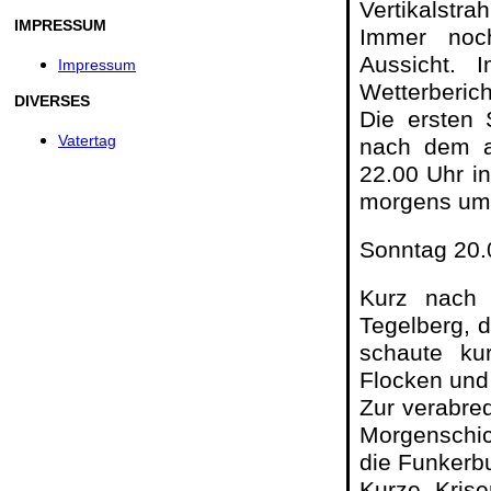
Vertikalstrah
IMPRESSUM
Immer noch
Aussicht. 
Impressum
Wetterberich
DIVERSES
Die ersten 
Vatertag
nach dem a
22.00 Uhr in
morgens um 
Sonntag 20.
Kurz nach
Tegelberg, de
schaute ku
Flocken und
Zur verabre
Morgenschic
die Funkerb
Kurze Kris