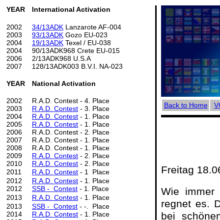
YEAR
International Activation
2002
34/13ADK
Lanzarote AF-004
2003
93/13ADK
Gozo EU-023
2004
19/13ADK
Texel / EU-038
2004
90/13ADK968 Crete EU-015
2006
2/13ADK968 U.S.A
2007
128/13ADK003 B.V.I. NA-023
YEAR
National Activation
2002
R.A.D. Contest - 4. Place
Back to Home
V
2003
R.A.D. Contest
- 3. Place
2004
R.A.D. Contest
- 1. Place
2005
R.A.D. Contest
- 1. Place
2006
R.A.D. Contest - 2. Place
2007
R.A.D. Contest - 1. Place
2008
R.A.D. Contest - 1. Place
2009
R.A.D. Contest
- 2. Place
2010
R.A.D. Contest
- 2. Place
Freitag 18.0
2011
R.A.D. Contest
- 1 Place
2012
R.A.D. Contest
- 1. Place
2012
SSB - Contest
- 1. Place
Wie immer 
2013
R.A.D. Contest
- 1. Place
regnet es. D
2013
SSB - Contest
- -. Place
2014
R.A.D. Contest
- 1. Place
bei schöne