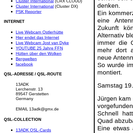
Cluster International
(CRX CLOUD)
denken.
Cluster International
(Cluster DX)
PSK Reporter
Ein kommerz
eine Antenn
INTERNET
Zukunft kö
Live Webcam Ostlerhütte
Alternativ b
Hier endet das Internet
immer die Q
Live Webcam Jost van Dyke
YOUTUBE 25 Jahre FFN
mehr dort 
Hütten über den Wolken
neue Antenn
Bergwelten
So wurde im
facebook
montiert.
QSL-ADRESSE / QSL-ROUTE
13ADK
Samstag 19.
Lerchenstr. 13
89547 Gerstetten
Jürgen kam 
Germany
vorgefunden
EMAIL 13adk@gmx.de
Schnell hat
QSL-COLLECTION
Quad abzuba
Eine etwas 
13ADK QSL-Cards