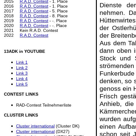
2015
R.A.D. Contest
- 1. Place
Dienste de
2016
R.A.D. Contest
- 1. Place
2017
R.A.D. Contest
- 5. Place
nehmen. Da
2018
R.A.D. Contest
- 8. Place
Hüttenwirtes
2019
R.A.D. Contest
- -. Place
2020
R.A.D. Contest
- -. Place
der Ostlerh
2021
Kein R.A.D. Contest
der Breiten
2022
R.A.D. Contest
Aus dem Tal
dann oben i
13ADK in YOUTUBE
Stock und 
Link 1
strömenden
Link 2
Funkerbude 
Link 3
Link 4
denken, so 
Link 5
genoss ein 
CONTEST LINKS
Frisch gestä
Anhieb, die
RAD-Contest Teilnehmerliste
Kämmerchens
CLUSTER LINKS
wurden aufg
einen Aufba
Cluster international
(Cluster DK)
Cluster international
(DX27)
schon seit 