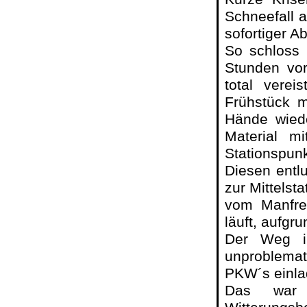
Schneefall 
sofortiger A
So schloss 
Stunden vor
total vere
Frühstück m
Hände wied
Material m
Stationspunk
Diesen entl
zur Mittelst
vom Manfre
läuft, aufgr
Der Weg in
unproblema
PKW´s einla
Das war 